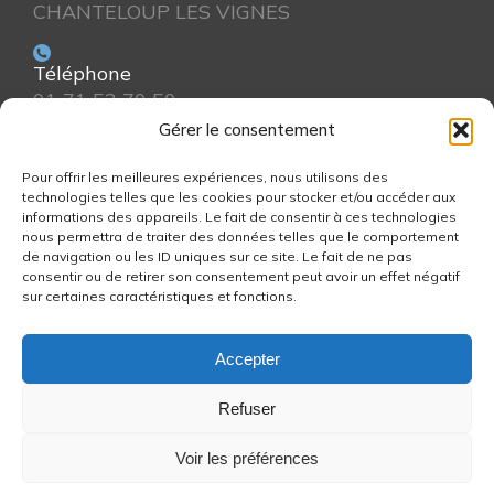
CHANTELOUP LES VIGNES
Téléphone
01 71 52 70 50
Gérer le consentement
Horaires
Pour offrir les meilleures expériences, nous utilisons des
Lundi au Vendredi : 8h30 à 18h00
technologies telles que les cookies pour stocker et/ou accéder aux
informations des appareils. Le fait de consentir à ces technologies
nous permettra de traiter des données telles que le comportement
de navigation ou les ID uniques sur ce site. Le fait de ne pas
Email
consentir ou de retirer son consentement peut avoir un effet négatif
contacts(arobase)robocol.com
sur certaines caractéristiques et fonctions.
Accepter
Refuser
© Site réalisé par The First Blossom
/
Mentions
Voir les préférences
légales