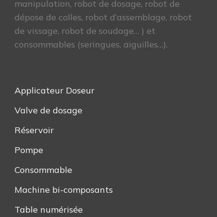
manipulation, robot de dosage, robot de
dépose de colles, robot d’assemblage, robot
de vissage, robot de soudage… ) et
consommables (seringues, aiguilles…).
Applicateur Doseur
Valve de dosage
Réservoir
Pompe
Consommable
Machine bi-composants
Table numérisée