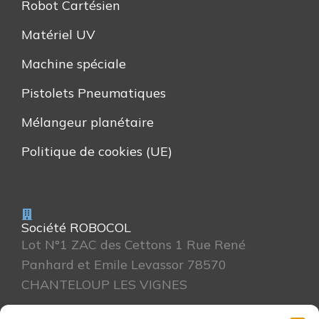
Robot Cartésien
Matériel UV
Machine spéciale
Pistolets Pneumatiques
Mélangeur planétaire
Politique de cookies (UE)
Société ROBOCOL
Lot N°1 ZAC des Cettons 1 Rue René
Panhard et Emile Levassor 78570
CHANTELOUP LES VIGNES