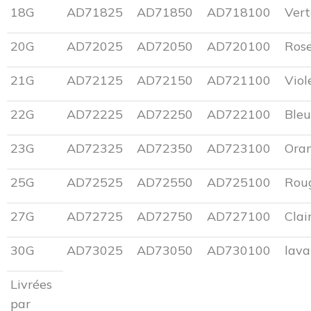
18G
AD71825
AD71850
AD718100
Vert
20G
AD72025
AD72050
AD720100
Ros
21G
AD72125
AD72150
AD721100
Viol
22G
AD72225
AD72250
AD722100
Bleu
23G
AD72325
AD72350
AD723100
Ora
25G
AD72525
AD72550
AD725100
Rou
27G
AD72725
AD72750
AD727100
Clai
30G
AD73025
AD73050
AD730100
lav
Livrées
par