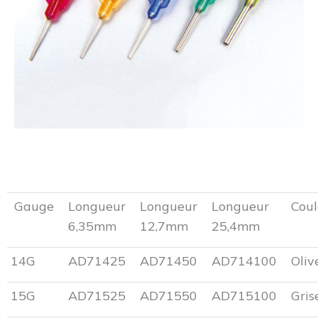
Gauge
Longueur
Longueur
Longueur
Coul
6,35mm
12,7mm
25,4mm
14G
AD71425
AD71450
AD714100
Oliv
15G
AD71525
AD71550
AD715100
Gris