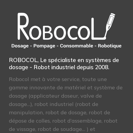
ROBOCOL, Le spécialiste en systèmes de
dosage - Robot industriel depuis 2008.
Robocol met à votre service, toute une
gamme innovante de matériel et système de
dosage (applicateur doseur, valve de
dosage…), robot industriel (robot de
manipulation, robot de dosage, robot de
dépose de colles, robot d’assemblage, robot
de vissage, robot de soudage… ) et